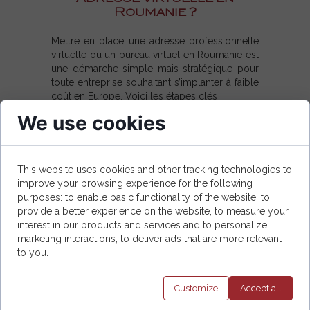
Roumanie ?
Mettre en place une adresse professionnelle
virtuelle ou un bureau virtuel en Roumanie est
une démarche simple mais stratégique pour
toute entreprise souhaitant s’implanter à faible
coût en Europe. Voici les étapes clés :
We use cookies
✅
Choisissez un Prestataire Fiable.
Sélectionnez une entreprise spécialisée
offrant des services complets de domiciliation
commerciale et de bureau virtuel en
This website uses cookies and other tracking technologies to
Roumanie. Optez pour un fournisseur
improve your browsing experience for the following
purposes: to enable basic functionality of the website, to
expérimenté en solution de domiciliation
provide a better experience on the website, to measure your
virtuelle pour sociétés en Roumanie, capable
interest in our products and services and to personalize
de proposer des services complets : adresse
marketing interactions, to deliver ads that are more relevant
commerciale virtuelle, gestion du courrier,
to you.
assistance juridique, et éventuellement des
espaces de coworking ou salles de réunion.
Customize
Accept
all
👉 Nos avocats en Roumanie
vous offrent