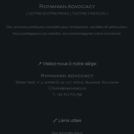
Romanian Advocacy
| Votre entreprise | Notre mission |
Des services juridiques complets pour entreprises, sociétés et particuliers.
Nous protégeons vos intérêts, vous accompagnez votre croissance.
📍 Visitez-nous à notre siège:
Romanian Advocacy
Știrbei Vodă, n° 4, entrée D, ap. 127, 010111, Bucarest, Roumanie
tudor@roadvocacy.ro
+40 723 773 759
🔗 Liens utiles
Qui sommes-nous