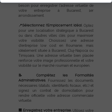
toute l'assistance juridique dont vous avez
besoin pour enregistrer l'adresse virtuelle de
votre entreprise à Bucarest, 1er
arrondissement.
📍
Sélectionnez l'Emplacement Idéal
.
Optez
pour une localisation stratégique à Bucarest
ou dans d'autres villes clés pour maximiser
votre visibilité. Choisissez une adresse
d’entreprise low cost en Roumanie, mais
idéalement située à Bucarest, Cluj-Napoca ou
Timișoara. Une adresse virtuelle bien placée
renforce votre image professionnelle et votre
visibilité sur le marché roumain et européen.
📝
Complétez les Formalités
Administratives
.
Fournissez les documents
nécessaires (statuts, identifiants fiscaux, etc.) et
signez un contrat de domiciliation pour
rendre officielle votre adresse commerciale
virtuelle.
🏢
Enregistrez votre entreprise
.
Utilisez votre