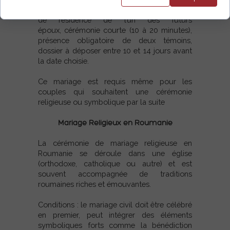
Détails clés :
Se déroule à la mairie du lieu
de résidence de l’un des futurs
époux,
cérémonie courte (10 à 20 minutes),
p
résence obligatoire de deux témoins,
d
ossier à déposer entre 10 et 14 jours avant
la date choisie.
Ce mariage est requis même pour les
couples qui souhaitent une cérémonie
religieuse ou symbolique par la suite
Mariage Religieux en Roumanie
La cérémonie de mariage religieuse en
Roumanie se déroule dans une église
(orthodoxe, catholique ou autre) et est
souvent accompagnée de traditions
roumaines riches et émouvantes.
Conditions : l
e mariage civil doit être célébré
en premier, p
eut intégrer des éléments
symboliques forts comme la bénédiction