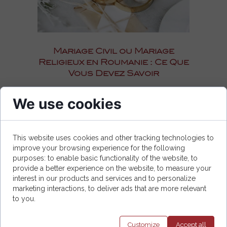
Mariage Civil ou Mariage
Religieux en Roumanie : Ce Que
Vous Devez Savoir
Si vous envisagez de vous marier en
We use cookies
Roumanie, il est essentiel de comprendre la
différence entre le mariage civil et le mariage
religieux. En Roumanie, seul le mariage civil
est légalement reconnu. La cérémonie
This website uses cookies and other tracking technologies to
religieuse est facultative et doit
improve your browsing experience for the following
impérativement avoir lieu après la
purposes: to enable basic functionality of the website, to
célébration du mariage civil.
provide a better experience on the website, to measure your
interest in our products and services and to personalize
Mariage Civil en Roumanie
marketing interactions, to deliver ads that are more relevant
to you.
Le mariage civil en Roumanie est obligatoire
pour que l’union soit juridiquement valable.
Customize
Accept
all