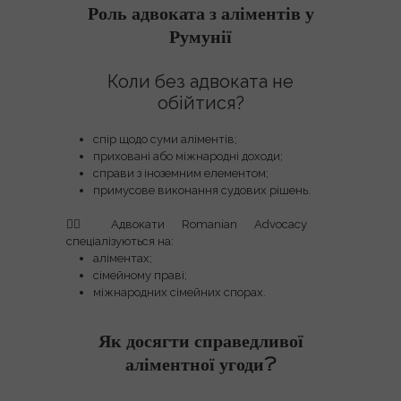
Роль адвоката з аліментів у
Румунії
Коли без адвоката не
обійтися?
спір щодо суми аліментів;
приховані або міжнародні доходи;
справи з іноземним елементом;
примусове виконання судових рішень.
👩‍⚖️
Адвокати Romanian Advocacy
спеціалізуються на:
аліментах;
сімейному праві;
міжнародних сімейних спорах.
Як досягти справедливої
аліментної угоди?