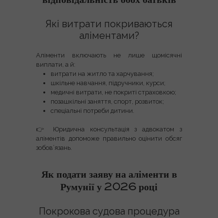
відповідальність обох батьків
Які витрати покриваються
аліментами?
Аліменти включають не лише щомісячні
виплати, а й:
витрати на житло та харчування;
шкільне навчання, підручники, курси;
медичні витрати, не покриті страховкою;
позашкільні заняття, спорт, розвиток;
спеціальні потреби дитини.
👉
Юридична консультація з адвокатом з
аліментів
допоможе правильно оцінити обсяг
зобов’язань.
Як подати заяву на аліменти в
Румунії у 2026 році
Покрокова судова процедура