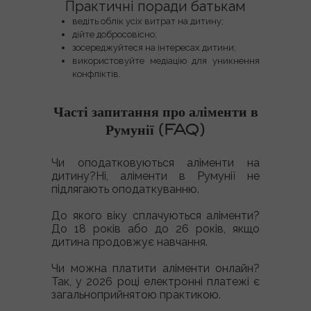
Практичні поради батькам
ведіть облік усіх витрат на дитину;
дійте добросовісно;
зосереджуйтеся на інтересах дитини;
використовуйте медіацію для уникнення
конфліктів.
Часті запитання про аліменти в
Румунії (FAQ)
Чи оподатковуються аліменти на
дитину?
Ні, аліменти в Румунії
не
підлягають оподаткуванню
.
До якого віку сплачуються аліменти?
До 18 років або до
26 років
, якщо
дитина продовжує навчання.
Чи можна платити аліменти онлайн?
Так, у 2026 році електронні платежі є
загальноприйнятою практикою.