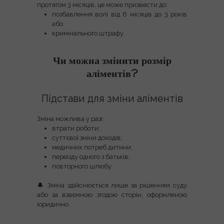
протягом 3 місяців
, це може призвести до:
позбавлення волі від
6 місяців до 3 років
або
кримінального штрафу
.
Чи можна змінити розмір
аліментів?
Підстави для зміни аліментів
Зміна можлива у разі:
втрати роботи;
суттєвої зміни доходів;
медичних потреб дитини;
переїзду одного з батьків;
повторного шлюбу.
🔔 Зміна здійснюється
лише за рішенням суду
або за взаємною згодою сторін, оформленою
юридично.