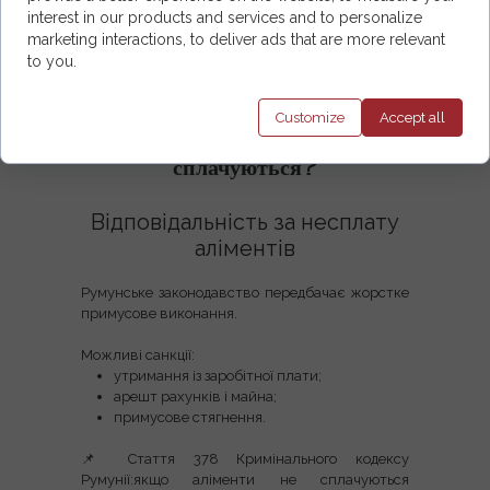
interest in our products and services and to personalize
доходів обох батьків;
потреб дитини;
marketing interactions, to deliver ads that are more relevant
режиму опіки;
to you.
виняткових обставин.
Customize
Accept
all
Що робити, якщо аліменти не
сплачуються?
Відповідальність за несплату
аліментів
Румунське законодавство передбачає
жорстке
примусове виконання
.
Можливі санкції:
утримання із заробітної плати;
арешт рахунків і майна;
примусове стягнення.
📌
Стаття 378 Кримінального кодексу
Румунії
:якщо аліменти не сплачуються