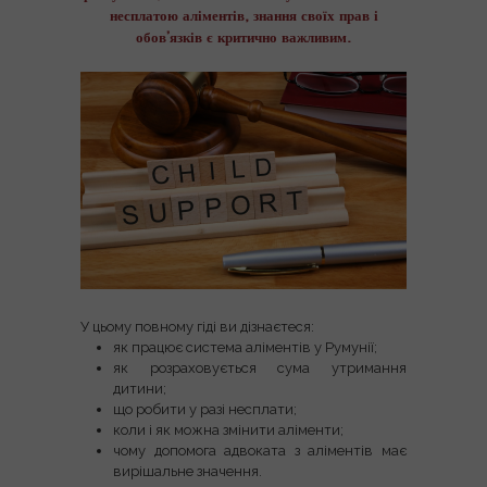
несплатою аліментів, знання своїх прав і
обов’язків є критично важливим.
У цьому повному гіді ви дізнаєтеся:
як працює система аліментів у Румунії;
як розраховується сума утримання
дитини;
що робити у разі несплати;
коли і як можна змінити аліменти;
чому допомога адвоката з аліментів має
вирішальне значення.