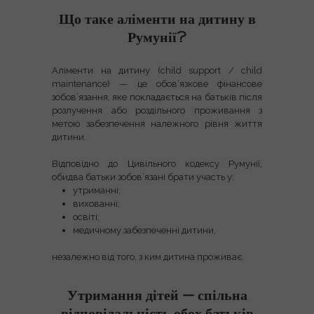
Що таке аліменти на дитину в
Румунії?
Аліменти на дитину (child support / child
maintenance)
— це
обов’язкове фінансове
зобов’язання
, яке покладається на батьків після
розлучення або роздільного проживання з
метою забезпечення належного рівня життя
дитини.
Відповідно до
Цивільного кодексу Румунії
,
обидва батьки зобов’язані брати участь у:
утриманні;
вихованні;
освіті;
медичному забезпеченні дитини,
незалежно від того, з ким дитина проживає
.
Утримання дітей — спільна