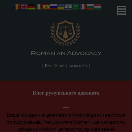
Romanian Advocacy
| Your Business | Our Mission |
Romanian Advocacy
| Ваш бізнес | наша місія |
Блог румунського адвоката
Ваше юридичне джерело в Румунії для інвесторів
та підприємців. The Lawyer’s Corner — це не просто
юридичний блог, це простір, присвячений