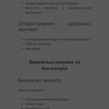
оподаткування прибутку в Румунії;
звітність пов’язана з материнською
компанією.
Оподаткування дочірньої
компанії
корпоративний податок або мікроподаток;
ПДВ (за потреби);
дивіденди.
Банківські рахунки та
бухгалтерія
Банківські вимоги
Банки вимагають:
підтвердження бенефіціарів;
бізнес-план;
джерела коштів.