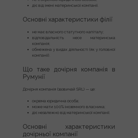
діє від імені материнської компанії.
Основні характеристики філії
не має власного статутного капіталу;
відповідальність несе материнська
компанія;
обмежена у видах діяльності (як у головної
компанії).
Що таке дочірня компанія в
Румунії
Дочірня компанія (зазвичай
SRL
) — це:
окрема юридична особа;
може мати 100% іноземного власника;
діє незалежно від материнської компанії.
Основні характеристики
дочірньої компанії