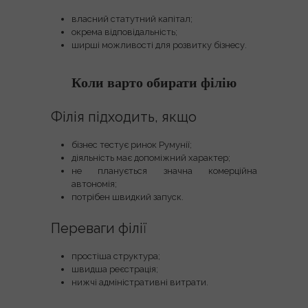
власний статутний капітал;
окрема відповідальність;
ширші можливості для розвитку бізнесу.
Коли варто обирати філію
Філія підходить, якщо
бізнес тестує ринок Румунії;
діяльність має допоміжний характер;
не планується значна комерційна
автономія;
потрібен швидкий запуск.
Переваги філії
простіша структура;
швидша реєстрація;
нижчі адміністративні витрати.