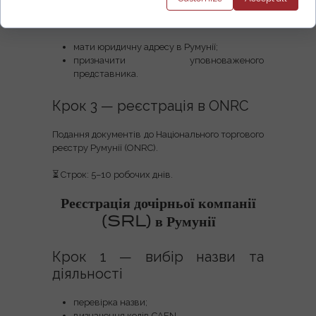
Філія повинна:
мати юридичну адресу в Румунії;
призначити уповноваженого
представника.
Крок 3 — реєстрація в ONRC
Подання документів до
Національного торгового
реєстру Румунії (ONRC)
.
⏳ Строк: 5–10 робочих днів.
Реєстрація дочірньої компанії
(SRL) в Румунії
Крок 1 — вибір назви та
діяльності
перевірка назви;
визначення кодів CAEN.