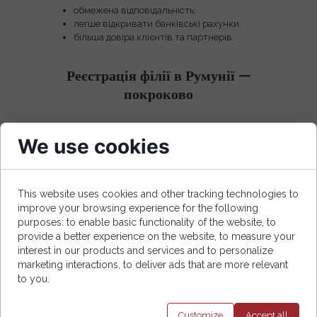
обмежена відповідальність;
легше відкривати банківські рахунки;
більша довіра клієнтів та партнерів.
Реєстрація філії в Румунії —
покроково
Крок 1 — підготовка
We use cookies
документів материнської
компанії
Потрібно:
This website uses cookies and other tracking technologies to
improve your browsing experience for the following
виписка з торгового реєстру;
purposes: to enable basic functionality of the website, to
статут;
provide a better experience on the website, to measure your
рішення про відкриття філії;
interest in our products and services and to personalize
переклад і апостиль.
marketing interactions, to deliver ads that are more relevant
to you.
Крок 2 — адреса та
представник
Customize
Accept
all