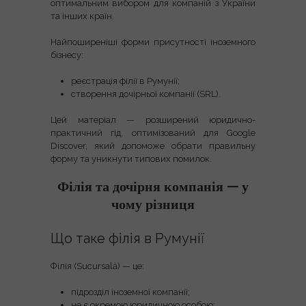
оптимальним вибором для компаній з України
та інших країн.
Найпоширеніші форми присутності іноземного
бізнесу:
реєстрація філії в Румунії
;
створення дочірньої компанії (SRL)
.
Цей матеріал —
розширений юридично-
практичний гід
, оптимізований для Google
Discover, який допоможе обрати правильну
форму та уникнути типових помилок.
Філія та дочірня компанія — у
чому різниця
Що таке філія в Румунії
Філія (Sucursală) — це:
підрозділ іноземної компанії;
не є окремою юридичною особою
;