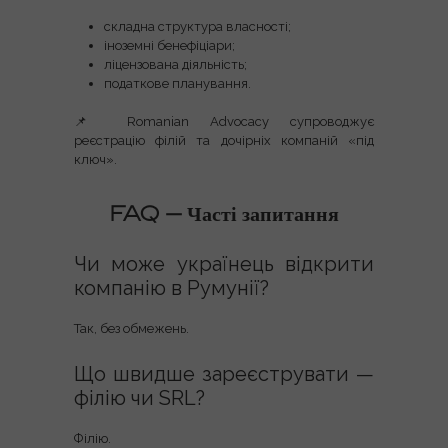
складна структура власності;
іноземні бенефіціари;
ліцензована діяльність;
податкове планування.
📌
Romanian Advocacy
супроводжує
реєстрацію філій та дочірніх компаній «під
ключ».
FAQ — Часті запитання
Чи може українець відкрити
компанію в Румунії?
Так, без обмежень.
Що швидше зареєструвати —
філію чи SRL?
Філію.