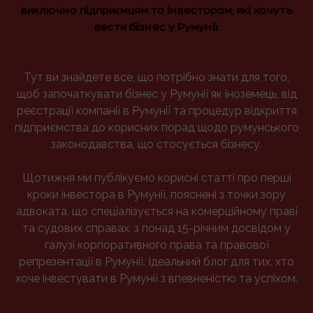
виключно підприємцям та інвесторам, які хочуть
вести бізнес у Румунії.
Тут ви знайдете все, що потрібно знати для того,
щоб започаткувати бізнес у Румунії як іноземець, від
реєстрації компанії в Румунії та процедур відкриття
підприємства до корисних порад щодо румунського
законодавства, що стосується бізнесу.
Щотижня ми публікуємо корисні статті про перші
кроки інвестора в Румунії, пояснені з точки зору
адвоката, що спеціалізується на комерційному праві
та судових справах, з понад 15-річним досвідом у
галузі корпоративного права та правової
репрезентації в Румунії. Ідеальний блог для тих, хто
хоче інвестувати в Румунії з впевненістю та успіхом.