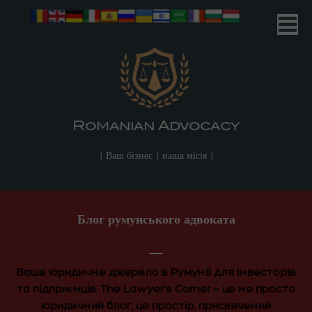
Romanian Advocacy
| Your Business | Our Mission |
Romanian Advocacy
| Ваш бізнес | наша місія |
Блог румунського адвоката
Ваше юридичне джерело в Румунії для інвесторів
та підприємців. The Lawyer’s Corner — це не просто
юридичний блог, це простір, присвячений