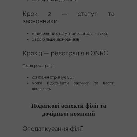
Крок 2 — статут та
засновники
мінімальний статутний капітал — 1 лей;
1 або більше засновників.
Крок 3 — реєстрація в ONRC
Після реєстрації:
компанія отримує CUI;
може відкривати рахунки та вести
діяльність.
Податкові аспекти філії та
дочірньої компанії
Оподаткування філії