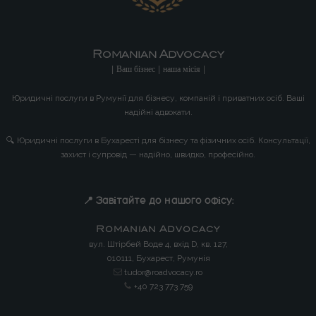
Romanian Advocacy
| Ваш бізнес | наша місія |
Юридичні послуги в Румунії для бізнесу, компаній і приватних осіб. Ваші
надійні адвокати.
🔍 Юридичні послуги в Бухаресті для бізнесу та фізичних осіб. Консультації,
захист і супровід — надійно, швидко, професійно.
📍 Завітайте до нашого офісу:
Romanian Advocacy
вул. Штірбей Воде 4, вхід D, кв. 127,
010111, Бухарест, Румунія
tudor@roadvocacy.ro
+40 723 773 759