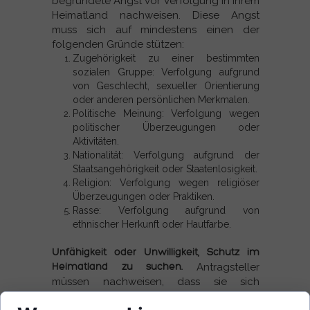
begründete Angst vor Verfolgung in ihrem
Heimatland nachweisen. Diese Angst
muss sich auf mindestens einen der
folgenden Gründe stützen:
Zugehörigkeit zu einer bestimmten
sozialen Gruppe: Verfolgung aufgrund
von Geschlecht, sexueller Orientierung
oder anderen persönlichen Merkmalen.
Politische Meinung: Verfolgung wegen
politischer Überzeugungen oder
Aktivitäten.
Nationalität: Verfolgung aufgrund der
Staatsangehörigkeit oder Staatenlosigkeit.
Religion: Verfolgung wegen religiöser
Überzeugungen oder Praktiken.
Rasse: Verfolgung aufgrund von
ethnischer Herkunft oder Hautfarbe.
Unfähigkeit oder Unwilligkeit, Schutz im
Heimatland zu suchen.
Antragsteller
müssen nachweisen, dass sie sich
aufgrund von Verfolgungsangst nicht an