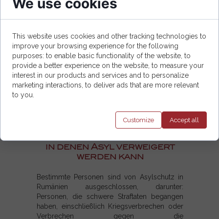
We use cookies
ihre eigene Regierung wenden können
oder wollen.
Das Verständnis der Asylkriterien in
This website uses cookies and other tracking technologies to
Rumänien ist entscheidend für Menschen, die
improve your browsing experience for the following
Schutz suchen. Durch die Erfüllung der
purposes: to enable basic functionality of the website, to
Anforderungen und eine korrekte
provide a better experience on the website, to measure your
Antragstellung können Asylsuchende in
interest in our products and services and to personalize
Rumänien Zuflucht finden und ihr Leben neu
marketing interactions, to deliver ads that are more relevant
aufbauen. Für weiterführende Informationen
to you.
und Unterstützung können sie sich an lokale
NGOs oder die rumänische
Einwanderungsbehörde (IGI) wenden.
Customize
Accept
all
Ausschlüsse: Situationen,
in denen Asyl verweigert
werden kann
Bestimmte Personen sind von Asylschutz in
Rumänien ausgeschlossen, darunter:
Personen, die schwere Straftaten begangen
haben, einschließlich Kriegsverbrechen oder
Verbrechen gegen die