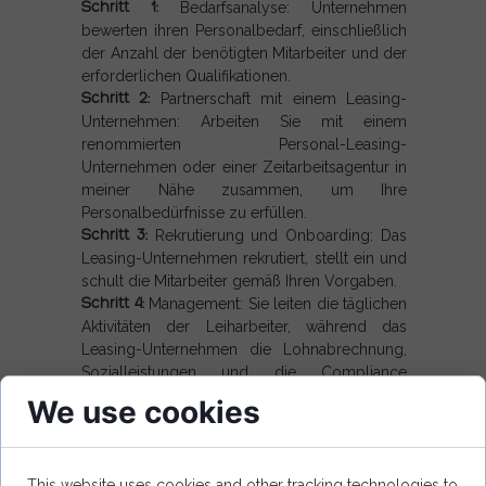
Schritt 1:
Bedarfsanalyse: Unternehmen
bewerten ihren Personalbedarf, einschließlich
der Anzahl der benötigten Mitarbeiter und der
erforderlichen Qualifikationen.
Schritt 2:
Partnerschaft mit einem Leasing-
Unternehmen: Arbeiten Sie mit einem
renommierten Personal-Leasing-
Unternehmen oder einer Zeitarbeitsagentur in
meiner Nähe zusammen, um Ihre
Personalbedürfnisse zu erfüllen.
Schritt 3:
Rekrutierung und Onboarding: Das
Leasing-Unternehmen rekrutiert, stellt ein und
schult die Mitarbeiter gemäß Ihren Vorgaben.
Schritt 4:
Management: Sie leiten die täglichen
Aktivitäten der Leiharbeiter, während das
Leasing-Unternehmen die Lohnabrechnung,
Sozialleistungen und die Compliance
übernimmt.
We use cookies
Anwendungen von
Personal Leasing und
Zeitarbeit
This website uses cookies and other tracking technologies to