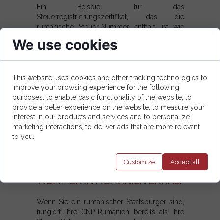
Ein Beispiel für das
Steuerregistrierungszertifikat, das die
rumänische Steuer-Nummer enthält, ist wie
folgt:
We use cookies
This website uses cookies and other tracking technologies to
improve your browsing experience for the following
purposes: to enable basic functionality of the website, to
provide a better experience on the website, to measure your
interest in our products and services and to personalize
marketing interactions, to deliver ads that are more relevant
to you.
Customize
Accept
all
Wie man eine Steuer-
Nummer in Rumänien erhält
Wenn Sie ein rumänischer Staatsbürger sind,
fungiert Ihre CNP-Rumänien bereits als Ihre