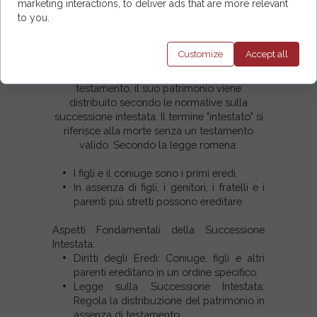
marketing interactions, to deliver ads that are more relevant
Successione Intestata: Cosa
to you.
Succede Quando Non C'è un
Testamento?
Customize
Accept
all
Quando una persona muore senza
testamento, il suo patrimonio viene
distribuito secondo le normative sulla
successione intestata. Il termine "intestato" si
riferisce alla morte senza un testamento
valido. Secondo la legge romena:
I figli e il coniuge sono i primi eredi.
In assenza di figli, i genitori, i fratelli e i
parenti più stretti possono ereditare
Aspetti Fondamentali della Successione
Intestata:
Diritti degli Eredi: Coniuge, figli e altri
parenti ereditano in un ordine specifico.
Legge sulla Successione Intestata:
Regola la distribuzione del patrimonio in
assenza di testamento.