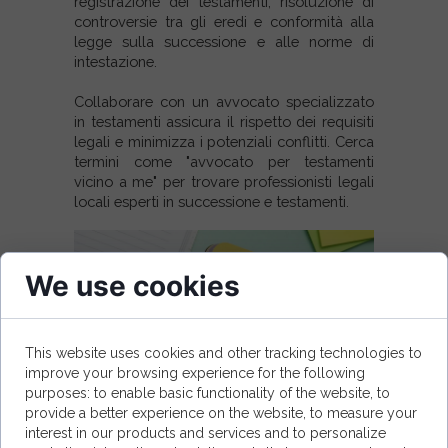
registrazione dei testamenti, r
isoluzione di
controversie tra gli eredi e
conformità alla
legge sulla successione e alle norme di
intestazione.
Collaborare con un avvocato specializzato
in testamenti assicura il rispetto dei requisiti
legali e minimizza i potenziali conflitti. Cerca
termini come "avvocato per testamenti
vicino a me" per trovare professionisti legali
locali esperti in successione e testamenti.
We use cookies
This website uses cookies and other tracking technologies to
improve your browsing experience for the following
purposes: to enable basic functionality of the website, to
provide a better experience on the website, to measure your
interest in our products and services and to personalize