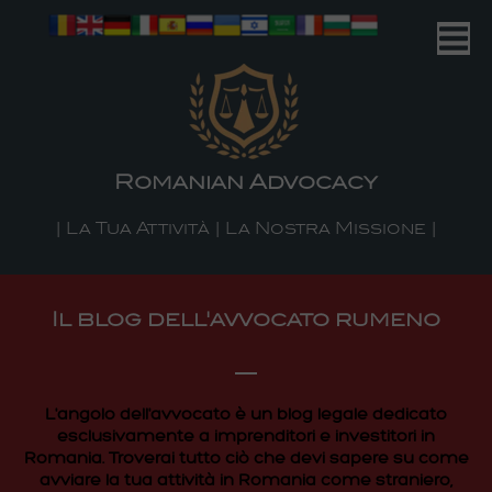
Romanian Advocacy
| Your Business | Our Mission |
Romanian Advocacy
| La Tua Attività | La Nostra Missione |
Il blog dell'avvocato rumeno
L'angolo dell'avvocato è un blog legale dedicato
esclusivamente a imprenditori e investitori in
Romania. Troverai tutto ciò che devi sapere su come
avviare la tua attività in Romania come straniero,