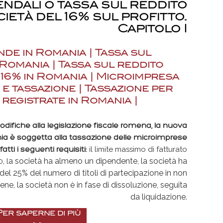
iendali o tassa sul reddito
ietà del 16% sul profitto.
Capitolo I
ende in Romania |
Tassa sul
 Romania |
Tassa sul reddito
 16% in Romania |
Microimpresa
 e tassazione |
Tassazione per
 registrate in Romania
|
difiche alla legislazione fiscale romena, la nuova
nia è soggetta alla tassazione delle microimprese
tti i seguenti requisiti:
il limite massimo di fatturato
a società ha almeno un dipendente,
la società ha
, l
del 25% del numero di titoli di partecipazione in non
ene, l
a società non è in fase di dissoluzione, seguita
da liquidazione.
Per saperne di più