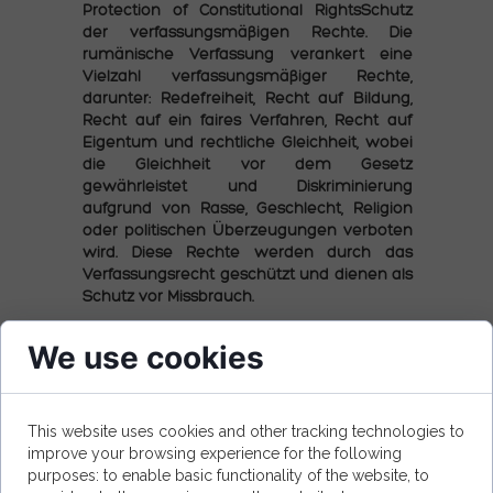
Protection of Constitutional RightsSchutz
der verfassungsmäßigen Rechte. Die
rumänische Verfassung verankert eine
Vielzahl verfassungsmäßiger Rechte,
darunter: Redefreiheit, Recht auf Bildung,
Recht auf ein faires Verfahren, Recht auf
Eigentum und rechtliche Gleichheit, wobei
die Gleichheit vor dem Gesetz
gewährleistet und Diskriminierung
aufgrund von Rasse, Geschlecht, Religion
oder politischen Überzeugungen verboten
wird. Diese Rechte werden durch das
Verfassungsrecht geschützt und dienen als
Schutz vor Missbrauch.
Die Struktur der
We use cookies
rumänischen
Verfassung
Die Verfassung Rumäniens ist in mehrere Titel
This website uses cookies and other tracking technologies to
unterteilt, von denen jeder bestimmte Aspekte
improve your browsing experience for the following
der Regierung und des Verfassungsrechts
purposes: to enable basic functionality of the website, to