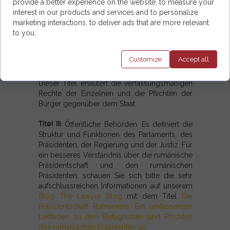
behandelt:
provide a better experience on the website, to measure your
interest in our products and services and to personalize
Titel I:
Allgemeine Grundsätze. Dieser
marketing interactions, to deliver ads that are more relevant
Abschnitt skizziert die grundlegenden Werte
to you.
Rumäniens, einschließlich Souveränität,
Unabhängigkeit und territorialer Einheit.
Customize
Accept
all
Titel II:
Grundrechte, Freiheiten und Pflichten.
Dieser Titel erläutert die verfassungsmäßigen
Rechte der Einzelnen und die Pflichten der
Bürger gegenüber dem Staat.
Titel III:
Öffentliche Behörden. Es definiert die
Struktur und Funktionen des Parlaments, des
Präsidenten, der Regierung und der Justiz. Für
ein besseres Verständnis über die rumänische
Präsidentschaft und den rumänischen
Präsidenten, schauen Sie sich bitte die sehr
aufschlussreichen Informationen auf unserem
Blog The Lawyer Blog
mit dem Titel
Die
Präsidentschaft Rumäniens: Ein umfassender
Leitfaden zu den Befugnissen und Pflichten
des rumänischen Präsidenten an
.